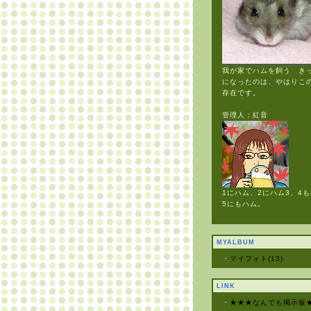
我が家でハムを飼う き
になったのは、やはりこ
存在です。
管理人：紅音
1にハム、2にハム3、4
5にもハム。
MYALBUM
・
マイフォト(13)
LINK
・
★★★なんでも掲示板