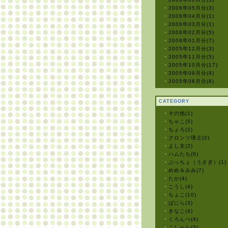
・
2006年05月分(3)
・
2006年04月分(1)
・
2006年03月分(1)
・
2006年02月分(5)
・
2006年01月分(7)
・
2005年12月分(3)
・
2005年11月分(5)
・
2005年10月分(17)
・
2005年09月分(9)
・
2005年08月分(8)
CATEGORY
・
その他(1)
・
ちゃこ(5)
・
ちょろ(2)
・
クロンツ瑛士(2)
・
よし太(2)
・
ハムたち(6)
・
ぶっちょ（うさぎ）(1)
・
めめ＆みみ(7)
・
たか(4)
・
こうし(4)
・
ちょこ(10)
・
ばにら(3)
・
きなこ(4)
・
くろんぺ(4)
・
こしゃら(3)