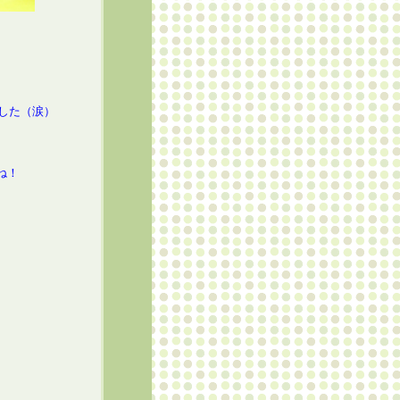
ました（涙）
。
ね！
。
。