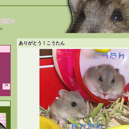
日記☆
☆
ありがとう！こうたん
金
土
01
7
08
4
15
1
22
29
8
-