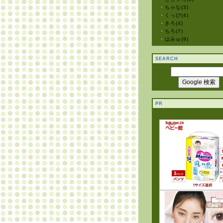
・
ちゃな(3)
・
くっぴ(4)
・
きろ(4)
・
ちろ(7)
・
はみゅ(9)
SEARCH
PR