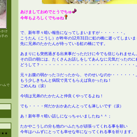
あけましておめでとうでちゅ
今年もよろしくでちゅね
っかけ
で、新年早々暗い報告になってしまいますが・・・・・・。
の子の
こうたん（こうし）が昨年の12月31日に虹の橋に逝ってしまい
先に兄弟のたかたんが待っている虹の橋にです。
あまりにも突然過ぎる出来事だっただけに今でも信じられません
その日の朝には、たくさんお話しをしてあんなに元気だったのに
どうして？・・・・・・・・・・・・・・・・・・・・・・・・
元々お腹の弱かったコだったから、そのせいなのか・・・・・・
もう少しきちんと病院で見てもらえば良かったね！
もハムで
ごめんね（涙）
今頃は兄弟のたかたんと仲良くやってるよね！
でも・・・・何だかおかあたんとっても淋しいです（涙）
あ！新年早々暗い話しになっちゃいましたね＾＾；
たかやこうしの分も他のハムたちが頑張ってくれる事を願い
今年はハムずにとっても幸せな年になってくれる事を祈ります。
★★★