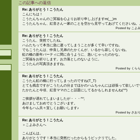
この記事への返信
Re: ありがとう！こうたん
こんにちは！
こうたんちゃんのご冥福を心よりお祈り申し上げますm(__)m
こうたんちゃん、紅音さん一家のことを空から見守ってあげてくださいね。
Posted by こよみ 
Re: ありがとう！こうたん
こうたん、突然でしたね。
ハムたちって本当に急に逝ってしまうことが多くて辛いですね。
でもこうたんは、仲良し兄弟のたかくんが、いるから寂しくないね。
虹の橋の新年パーティに間に合うように、急いじゃったのかな。
ご冥福をお祈りします。お力落としのないように。
こうたんの写真頂きますね。
Posted by
くら
Re: ありがとう！こうたん
こうたん虹の橋に行ってしまったのですね(T_T)
とても残念ですがこうたんの分までほかのハムちゃんには頑張って欲しいで
たかたんと今頃、紅音ママのこと話題にしてるかもしれませんね(^^)
ご挨拶が遅れてしまいましたが・・・^^;
あけましておめでとうございます。
今年もハム共々宜しくお願いします♪
Posted by
さお
Re: ありがとう！こうたん
＞こよみさんへ
こんばんは。
ありがとうです！本当に突然だったからもうビックリでした。