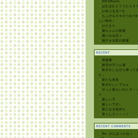
・
Hill'sRoom
・
はむはむとぐうたらＳ
・
ひめぷるるーむ
・
ちょび＆キキのつれづれ
しい時代～
・
ひだまり
・
畑ちゃんの部屋
・
猫バカる日々
・
桃子＆太郎の部屋
RECENT
・
初披露
・
娘宅の子ハム達
・
恥ずかしながら帰って
た；
・
新たな発見
・
恥ずかしいでちゅ
・
やっと迎えいれたぞ～
☆
・
新しい子
・
嬉しいです♪
・
新たなる気持ち
・
早くして～～～！
RECENT COMMENTS
・
Re: がんばったね！