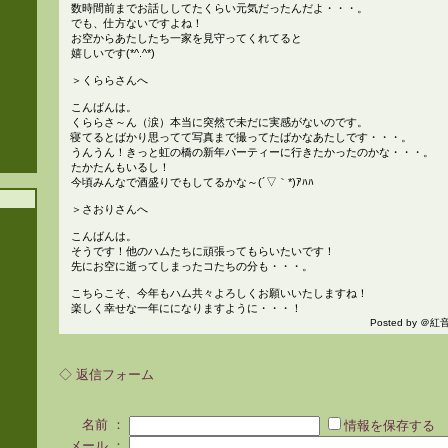
数時間前までお話ししてたくらい元気だったんだよ・・・。
でも、仕方ないですよね！
お空からあたしたち一家を見守ってくれてると
嬉しいです(*^.^*)
＞くららさんへ
こんばんは。
くららさ～ん（涙）本当に突然で未だに実感がないのです。
寝てるとばかり思ってて写真まで撮ってたばかなあたしです・・・。
うんうん！きっと虹の橋の新年パーティーに行きたかったのかな・・・。
たかたんもいるし！
今頃みんなで酒盛りでもしてるかな～(´▽｀*)ｱﾊﾊ
＞さおりさんへ
こんばんは。
そうです！他のハムたちに頑張ってもらいたいです！
先にお空に逝ってしまったコたちの分も・・・。
こちらこそ、今年もハム共々よろしくお願いいたしますね！
楽しく幸せな一年にになりますように・・・！
Posted by ＠紅音 
◇ 返信フォーム
名前 ：
情報を保存する
メール ：