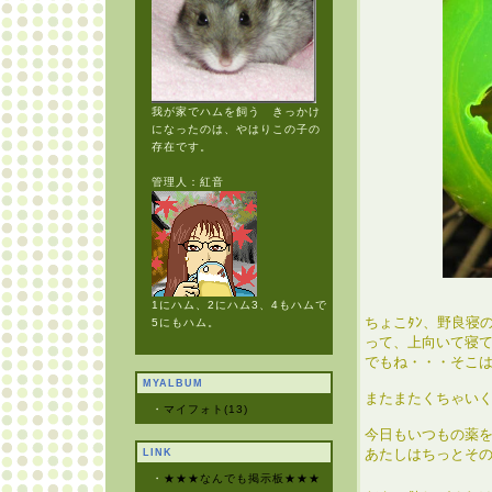
我が家でハムを飼う きっかけ
になったのは、やはりこの子の
存在です。
管理人：紅音
1にハム、2にハム3、4もハムで
ちょこﾀﾝ、野良寝
5にもハム。
って、上向いて寝
でもね・・・そこ
MYALBUM
またまたくちゃい
・
マイフォト(13)
今日もいつもの薬
あたしはちっとそ
LINK
はっきし
・
★★★なんでも掲示板★★★