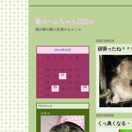
新☆ハムちゃん日記☆
我が家の新人社員☆ちゃこ☆
2007/09/19
頑張ったね＾＾
2011年10月
日
月
火
水
木
金
土
-
-
-
-
-
-
01
02
03
04
05
06
07
08
12
09
10
11
13
14
15
16
17
18
19
20
21
22
25
29
23
24
26
27
28
30
31
-
-
-
-
-
PROFILE
はみゅ
2007/09/08
くっ臭くなる・