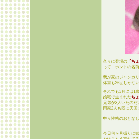
久々に登場の
『ち
って、ホントの名
我が家のジャンガ
体重も26ｇしかな
それでも3月には1
娘宅で生まれた
ち
兄弟が2人いたのだ
両親2人も既に天国
中々性格のおとな
今日何ヶ月振りに
やはりもう忘れて