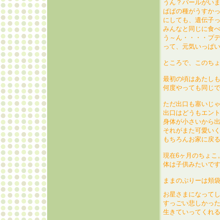
うん？パールがい
ぱぱの種がうすか
にしても、遺伝子
みんなと同じに食べ
う～ん・・・・プ
って、元気いっぱ
ところで、このち
最初の頃はあたし
何度やっても同じ
ただ出口も塞いじ
出口はどうもエントツ
身体が小さいから
それがまた可愛いくてね
もちろんお家に戻
現在6ヶ月のちょこ
体は子供みたいで
ままのぷりーは頬
お星さまになって
すっごい悲しかっ
生きていってくれ