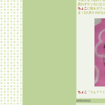
思わずケンカにな
ちょこ
に指をガブ
ま！2人共ケガがな
ちょこ
『うん？？
2005/10/12