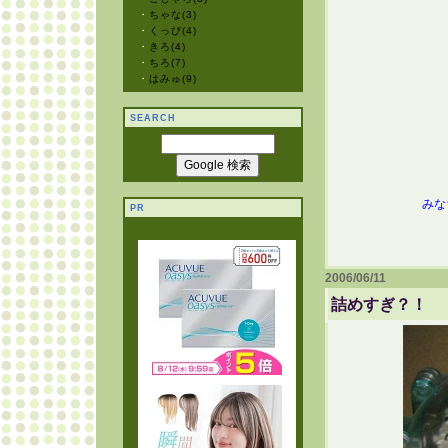
・
ちゃな(3)
・
くっぴ(4)
・
きろ(4)
・
ちろ(7)
・
はみゅ(9)
SEARCH
みな
PR
2006/06/11
詰めすぎ？！