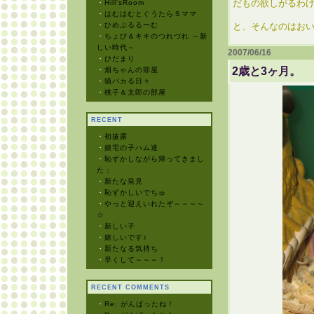
だもの欲しがるわけ
・
Hill'sRoom
・
はむはむとぐうたらＳママ
・
ひめぷるるーむ
と、そんなのはおい
・
ちょび＆キキのつれづれ ～新
しい時代～
2007/06/16
・
ひだまり
2歳と3ヶ月。
・
畑ちゃんの部屋
・
猫バカる日々
・
桃子＆太郎の部屋
RECENT
・
初披露
・
娘宅の子ハム達
・
恥ずかしながら帰ってきまし
た；
・
新たな発見
・
恥ずかしいでちゅ
・
やっと迎えいれたぞ～～～～
☆
・
新しい子
・
嬉しいです♪
・
新たなる気持ち
・
早くして～～～！
RECENT COMMENTS
・
Re: がんばったね！