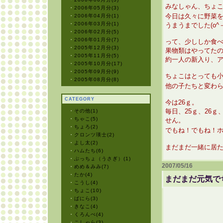
みなしゃん、ちょ
・
2006年05月分(3)
今日は久々に野菜
・
2006年04月分(1)
・
2006年03月分(1)
うまうまでした(o^－
・
2006年02月分(5)
・
2006年01月分(7)
って、少ししか食
・
2005年12月分(3)
果物類はやってた
・
2005年11月分(5)
約一人の新入り、
・
2005年10月分(17)
・
2005年09月分(9)
ちょこはとっても小
・
2005年08月分(8)
他の子たちと変わ
CATEGORY
今は26ｇ。
毎日、25ｇ、26
・
その他(1)
・
ちゃこ(5)
せん。
・
ちょろ(2)
でもね！でもね！
・
クロンツ瑛士(2)
・
よし太(2)
まだまだ一緒に居
・
ハムたち(6)
・
ぶっちょ（うさぎ）(1)
2007/05/16
・
めめ＆みみ(7)
・
たか(4)
まだまだ元気で
・
こうし(4)
・
ちょこ(10)
・
ばにら(3)
・
きなこ(4)
・
くろんぺ(4)
・
こしゃら(3)