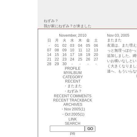
ねずみ？
我が家にねずみ？が来ました
November, 2010
Nov 03, 2005
またまた
日
月
火
水
木
金
土
友達は、また増え
-
01
02
03
04
05
06
07
08
09
10
11
12
13
っと無理っぽかっ
14
15
16
17
18
19
20
追加しました。縄
21
22
23
24
25
26
27
いお構いなしとい
28
29
30
-
-
-
-
く大きくなりまし
PROFILE
達へ、もういらな
MYALBUM
CATEGORY
RECENT
・
またまた
・
ねずみ？
RECENT COMMENTS
RECENT TRACKBACK
ARCHIVES
・
Nov 2005(1)
・
Oct 2005(1)
LINK
SEARCH
PR