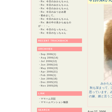
・
Re: 今日のみかんちゃん
・
Re: 今日のみかんちゃん
・
Re: 今日のみかんちゃん
・
Re: 今日のみつまめ君
・
初めまして。
・
Re: 今日のみかんちゃん
・
Re: 体の中の良からぬもの
が・・・。
・
Re: 今日のなっちゃん。
・
Re: 今日のなっちゃん
RECENT TRACKBACK
ARCHIVES
・
Sep 2006(1)
・
Aug 2006(14)
・
Jul 2006(12)
・
Jun 2006(14)
・
May 2006(19)
・
Apr 2006(21)
・
Feb 2006(1)
・
Jan 2006(18)
・
Dec 2005(15)
みかたん
・
Nov 2005(28)
秋も深まって、
思っています。
LINK
の嫁、婿と言う
・
ママハム日記
・
ママハムマンション物語
SEARCH
Aug 27, 2006