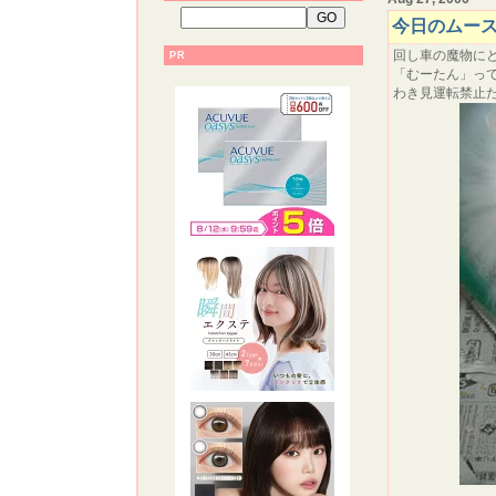
今日のムー
回し車の魔物に
PR
「むーたん」っ
わき見運転禁止