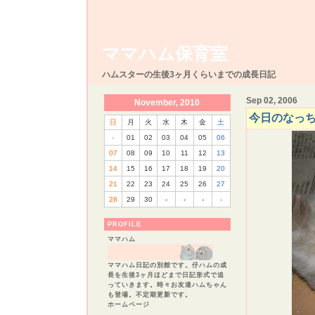
ママハム保育室
ハムスターの生後3ヶ月くらいまでの成長日記
Sep 02, 2006
November, 2010
今日のなっ
日
月
火
水
木
金
土
-
01
02
03
04
05
06
07
08
09
10
11
12
13
14
15
16
17
18
19
20
21
22
23
24
25
26
27
28
29
30
-
-
-
-
PROFILE
ママハム
ママハム日記の別館です。仔ハムの成
長を生後3ヶ月ほどまで日記形式で追
っていきます。時々お友達ハムちゃん
も登場。不定期更新です。
ホームページ