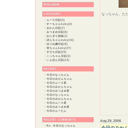
MYALBUM
なっちゃん、た
CATEGORY
・
ムース日記(3)
・
すーちゃんbaby(2)
・
みかん日記(7)
・
みつまめ日記(6)
・
おにぎり姉妹(1)
・
ぽんちゃんbaby(16)
・
ゆりね嬢日記(9)
・
杏ちゃんbaby(27)
・
すだち日記(25)
・
こっちゃん日記(3)
・
いよぽん日記(13)
RECENT
・
今日のなっちゃん
・
今日のみかんちゃん
・
今日のムース君
・
今日のみかんちゃん
・
今日のみつまめ君
・
今日のなっちゃん
・
今日のみかんちゃん
・
今日のムース君
・
今日のみつまめ君
・
今日のムーたん
RECENT COMMENTS
Aug 29, 2006
・
Re: 今日のなっちゃん
今日のみか