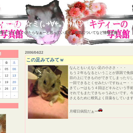
真館☆ミ(｡￫∀￩｡)ｷｬﾊ♡
常をつたえていけたらなぁーと思っています。病気についてなど情報交換
2006/04/22
月
この足みてみてｗ
木
金
土
なんともいえない足の小ささ・・・
4
05
06
もう２年もなるということが原因で免
1
12
13
目の上にできものができてしまったり
8
19
20
一回できるとくせみたいですねぇー・
きてぃーはもう４回ほどキルという手
5
26
27
それでもまたできちゃうみたいです。
-
-
さえるために根気よく目薬をしていま
月曜日病院だぁー