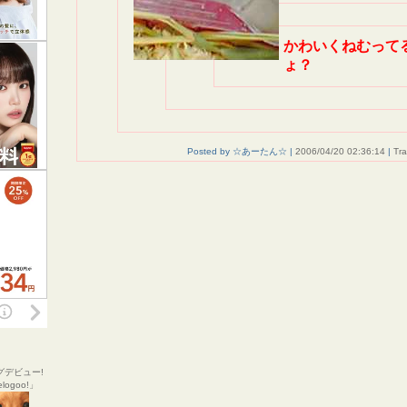
かわいくねむって
ょ？
Posted by ☆あーたん☆ |
2006/04/20 02:36:14
|
Tr
グデビュー!
ogoo!」