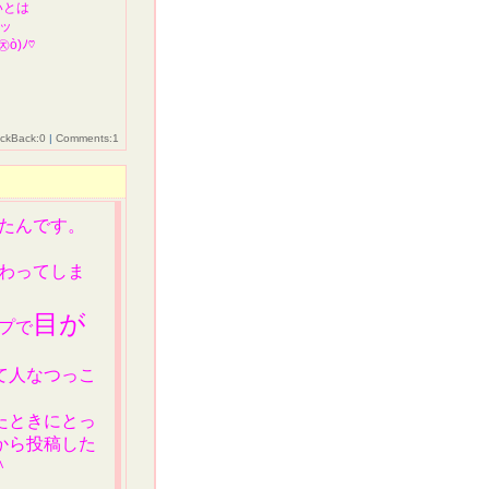
いとは
プッ
ò)ﾉ♡
ackBack:0
|
Comments:1
たんです。
かわってしま
目が
プで
て人なつっこ
たときにとっ
から投稿した
＾