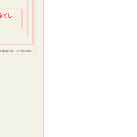
るでし
ackBack:0
|
Comments:0