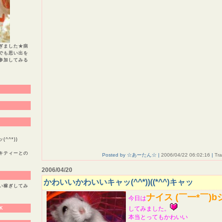
ぎました★病
でも思い出を
に参加してみる
^^*))
キティーとの
Posted by ☆あーたん☆ |
2006/04/22 06:02:16
|
Tr
2006/04/20
かわいいかわいいキャッ(^^*))((*^^)キャッ
い稼ぎしてみ
ナイス (￣一*￣)
今日は
してみました。
K
本当とってもかわいい