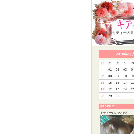
キティーの写
ペットのキティーの日
2010年11
日
月
火
水
-
01
02
03
0
07
08
09
10
1
14
15
16
17
1
21
22
23
24
2
28
29
30
-
-
PROFILE
キティー(人･㉨･)♡