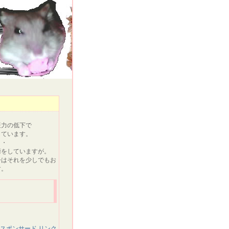
疫力の低下で
しています。
・・
術をしていますが。
今はそれを少しでもお
す。
スポンサード リンク