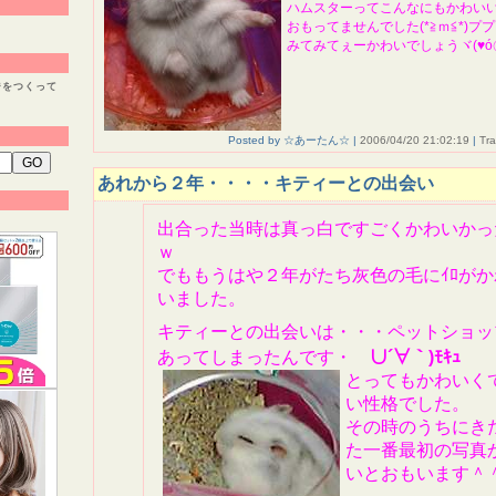
ハムスターってこんなにもかわい
おもってませんでした(*≧ｍ≦*)プ
みてみてぇーかわいでしょうヾ(♥ó㉨
ジをつくって
Posted by ☆あーたん☆ |
2006/04/20 21:02:19
|
Tr
あれから２年・・・・キティーとの出会い
出合った当時は真っ白で
すごくかわいかっ
ｗ
でももうはや２年がたち灰色の毛にｲﾛが
いました。
キティーとの出会いは・・・ペットショッ
あってしまったんです・
∪´∀｀)ﾓｷｭ
とってもかわいく
い性格でした。
その時のうちにき
た一番最初の写真
いとおもいます＾