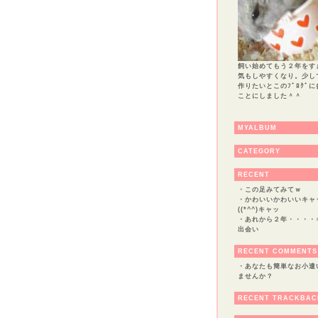
飼い始めてもう２年をす
気もしやすくなり。少し
作りたいとこのﾌﾞﾛｸﾞ
ことにしました＾＾
MYALBUM
CATEGORY
RECENT
・
この足みてみてｗ
・
かわいいかわいいキャッ(
((*^^)キャッ
・
あれから２年・・・・
出会い
RECENT COMMENTS
・
あなたも簡単なお小遣
ませんか？
RECENT TRACKBAC