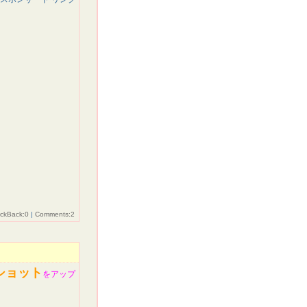
ackBack:0
|
Comments:2
bショット
を
アップ