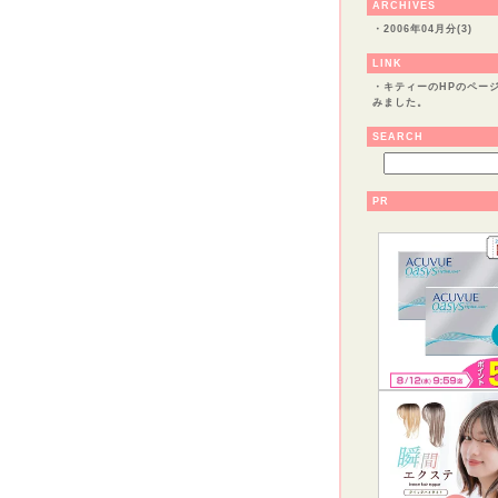
ARCHIVES
・
2006年04月分(3)
LINK
・
キティーのHPのペー
みました。
SEARCH
PR