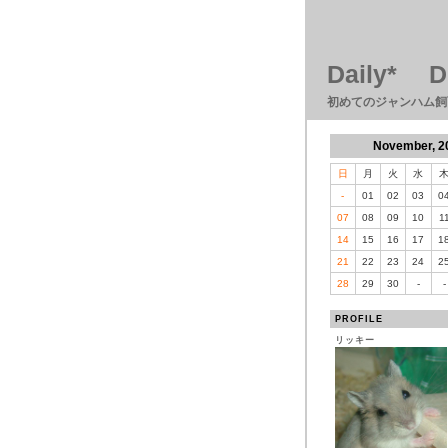
Daily* D
初めてのジャンハム飼
November, 2
日
月
火
水
-
01
02
03
0
07
08
09
10
1
14
15
16
17
1
21
22
23
24
2
28
29
30
-
-
PROFILE
リッキー