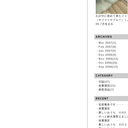
わがやに初めて来たジャ
（サファイヤブルー
06.7月生まれ
ARCHIVES
・
Mar 2007(1)
・
Feb 2007(8)
・
Jan 2007(9)
・
Dec 2006(9)
・
Nov 2006(12)
・
Oct 2006(26)
・
Sep 2006(13)
CATEGORY
・
日誌(47)
・
体重測定(21)
・
飼育用品(7)
RECENT
・
近状報告です・・・
・
体重測定
・
新しいおうち その3
・
やっと給水器変えまし
・
体重測定
・
新しいおうち その２