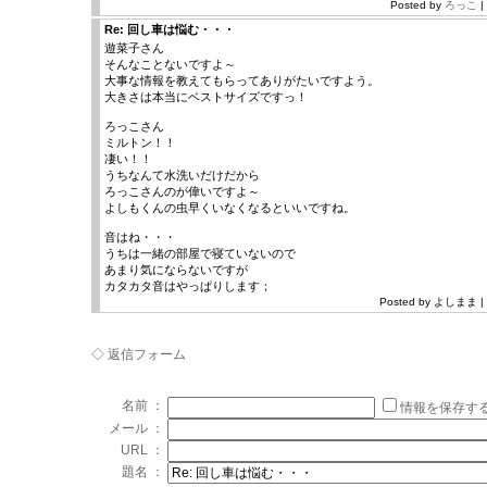
Posted by
ろっこ
|
Re: 回し車は悩む・・・
遊菜子さん
そんなことないですよ～
大事な情報を教えてもらってありがたいですよう。
大きさは本当にベストサイズですっ！
ろっこさん
ミルトン！！
凄い！！
うちなんて水洗いだけだから
ろっこさんのが偉いですよ～
よしもくんの虫早くいなくなるといいですね。
音はね・・・
うちは一緒の部屋で寝ていないので
あまり気にならないですが
カタカタ音はやっぱりします；
Posted by よしまま | 1
◇ 返信フォーム
名前 ：
情報を保存す
メール ：
URL ：
題名 ：