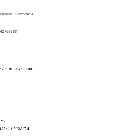
ackBack:0
|
Comments:3
641768533
17:25:02, Nov 30, 2006
～。
にかくまだ悩んでま