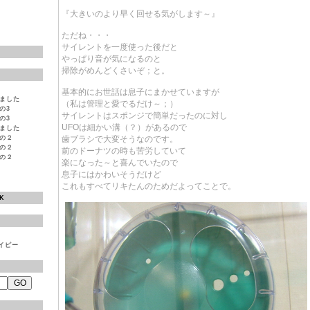
『大きいのより早く回せる気がします～』
ただね・・・
サイレントを一度使った後だと
やっぱり音が気になるのと
掃除がめんどくさいぞ；と。
基本的にお世話は息子にまかせていますが
えました
（私は管理と愛でるだけ～；）
の3
サイレントはスポンジで簡単だったのに対し
の3
UFOは細かい溝（？）があるので
えました
その２
歯ブラシで大変そうなのです。
その２
前のドーナツの時も苦労していて
その２
楽になった～と喜んでいたので
息子にはかわいそうだけど
これもすべてリキたんのためだよってことで。
K
イピー