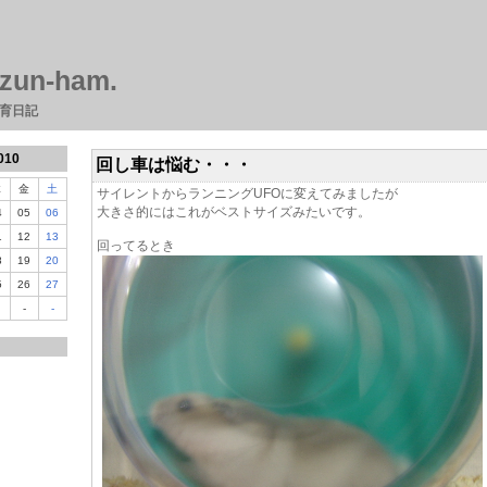
zun-ham.
育日記
010
回し車は悩む・・・
木
金
土
サイレントからランニングUFOに変えてみましたが
大きさ的にはこれがベストサイズみたいです。
4
05
06
1
12
13
回ってるとき
8
19
20
5
26
27
-
-