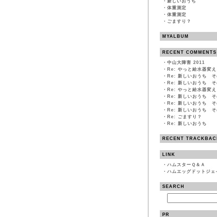
・
新しいおうち
・
体重測定
・
体重測定
・
ごますり？
MYALBUM
RECENT COMMENTS
・
中山大障害 2011
・
Re: やっと給水器変
・
Re: 新しいおうち そ
・
Re: 新しいおうち そ
・
Re: やっと給水器変
・
Re: 新しいおうち 
・
Re: 新しいおうち 
・
Re: 新しいおうち 
・
Re: ごますり？
・
Re: 新しいおうち
RECENT TRACKBAC
LINK
・
ハムスターＱ＆Ａ
・
ハムエッグドットジェ
SEARCH
PR