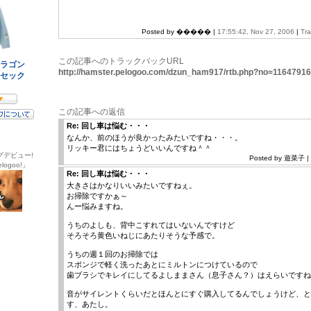
Posted by ����� |
17:55:42, Nov 27, 2006
|
Tr
この記事へのトラックバックURL
http://hamster.pelogoo.com/dzun_ham917/rtb.php?no=1164791
この記事への返信
Re: 回し車は悩む・・・
なんか、前のほうが良かったみたいですね・・・。
リッキー君にはちょうどいいんですね＾＾
グデビュー!
Posted by 遊菜子 | 
ogoo!」
Re: 回し車は悩む・・・
大きさはかなりいいみたいですねぇ。
お掃除ですかぁ～
んー悩みますね。
うちのよしも、背中こすれてはいないんですけど
そろそろ黄色いねじにあたりそうな予感で。
うちの週１回のお掃除では
スポンジで軽く洗ったあとにミルトンにつけているので
歯ブラシでキレイにしてるよしままさん（息子さん？）はえらいですね
音がサイレントくらいだとほんとにすぐ購入してるんでしょうけど、と
す、あたし。