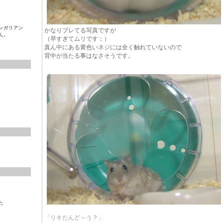
ンガリアン
かなりブレてる写真ですが
）くん。
（早すぎてムリです；）
真ん中にある黄色いネジには全く触れていないので
背中が当たる事はなさそうです。
た
「リキたんど～う？」