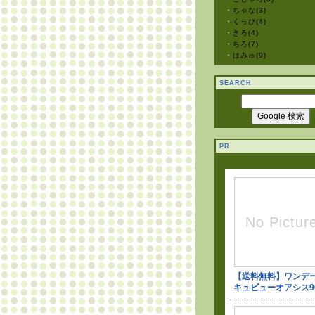
・
ちゃな(3)
・
くっぴ(4)
・
きろ(4)
・
ちろ(7)
・
はみゅ(9)
SEARCH
PR