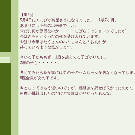
【追記】
5月4日にくっぴがお星さまになりました。 1歳7ヶ月。
あまりにも突然の出来事でした。
未だに何が原因なのか・・・・しばらくはショックでしたが
今はきちんとくっぴの死を受け入れています。
やはり今年はたくさんのハムちゃんとのお別れが
待っているような気がします。
今いる子たちも皆、1歳を越えてる子ばかりだし。
2歳の子も・・・・・。
考えてみたら我が家には男の子のハムちゃんが居なくなってしま
8匹全員が女の子です。
今となってはもう遅いのですが、跡継ぎを残せば良かったのかな
何度か挑戦はしたのだけど失敗ばかりだったもんな。