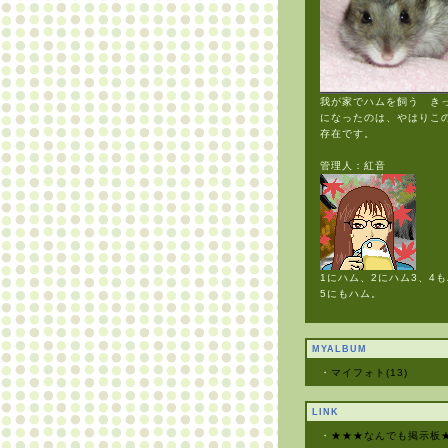
我が家でハムを飼う き
になったのは、やはりこ
存在です。
管理人：紅音
1にハム、2にハム3、4
5にもハム。
MYALBUM
・
マイフォト(13)
LINK
・
★★★なんでも掲示板