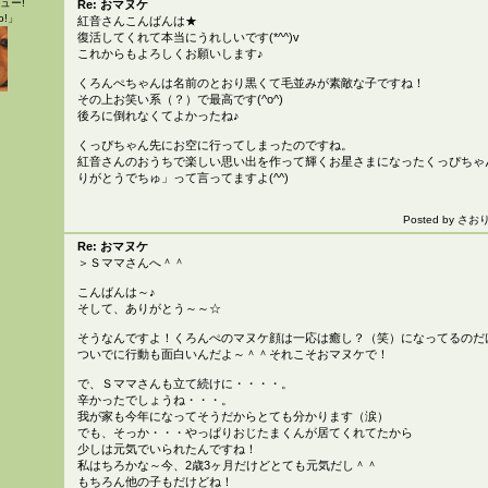
ュー!
Re: おマヌケ
o!」
紅音さんこんばんは★
復活してくれて本当にうれしいです(*^^)v
これからもよろしくお願いします♪
くろんぺちゃんは名前のとおり黒くて毛並みが素敵な子ですね！
その上お笑い系（？）で最高です(^o^)
後ろに倒れなくてよかったね♪
くっぴちゃん先にお空に行ってしまったのですね。
紅音さんのおうちで楽しい思い出を作って輝くお星さまになったくっぴちゃ
りがとうでちゅ」って言ってますよ(^^)
Posted by
さお
Re: おマヌケ
＞Ｓママさんへ＾＾
こんばんは～♪
そして、ありがとう～～☆
そうなんですよ！くろんぺのマヌケ顔は一応は癒し？（笑）になってるのだ
ついでに行動も面白いんだよ～＾＾それこそおマヌケで！
で、Ｓママさんも立て続けに・・・・。
辛かったでしょうね・・・。
我が家も今年になってそうだからとても分かります（涙）
でも、そっか・・・やっぱりおじたまくんが居てくれてたから
少しは元気でいられたんですね！
私はちろかな～今、2歳3ヶ月だけどとても元気だし＾＾
もちろん他の子もだけどね！