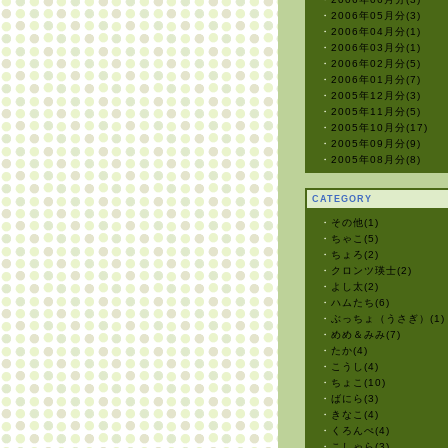
・
2006年05月分(3)
・
2006年04月分(1)
・
2006年03月分(1)
・
2006年02月分(5)
・
2006年01月分(7)
・
2005年12月分(3)
・
2005年11月分(5)
・
2005年10月分(17)
・
2005年09月分(9)
・
2005年08月分(8)
CATEGORY
・
その他(1)
・
ちゃこ(5)
・
ちょろ(2)
・
クロンツ瑛士(2)
・
よし太(2)
・
ハムたち(6)
・
ぶっちょ（うさぎ）(1)
・
めめ＆みみ(7)
・
たか(4)
・
こうし(4)
・
ちょこ(10)
・
ばにら(3)
・
きなこ(4)
・
くろんぺ(4)
・
こしゃら(3)