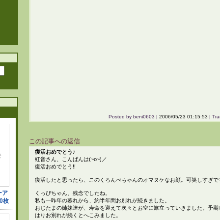
Posted by beni0603 |
2006/05/23 01:15:53
| Tra
この記事への返信
復活おめでとう♪
紅音さん、こんばんは(~o~)／
復活おめでとう!!
復活したと思ったら、このくろんぺちゃんのオマヌケなお顔。可笑しすぎで
くっぴちゃん、残念でしたね。
私も一昨年の暮れから、約半年間お別れが続きました。
おじたまの姉妹達が、寿命を迎えて次々とお空に旅立っていきました。予期
はりお別れが続くとへこみました。