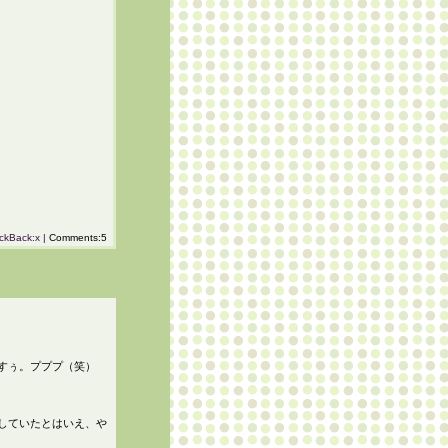
ckBack:x |
Comments:5
すぅ。プププ（笑）
していたとはいえ、や