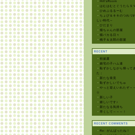
・
Hill'sRoom
・
はむはむとぐうたらＳ
・
ひめぷるるーむ
・
ちょび＆キキのつれづれ
しい時代～
・
ひだまり
・
畑ちゃんの部屋
・
猫バカる日々
・
桃子＆太郎の部屋
RECENT
・
初披露
・
娘宅の子ハム達
・
恥ずかしながら帰って
た；
・
新たな発見
・
恥ずかしいでちゅ
・
やっと迎えいれたぞ～
☆
・
新しい子
・
嬉しいです♪
・
新たなる気持ち
・
早くして～～～！
RECENT COMMENTS
・
Re: がんばったね！