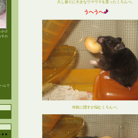
久し振りに大きなウマウマを貰ったくろんぺ。
うへうへ
っかけ
の子の
もハムで
何処に隠すか悩むくろんぺ。
★★★