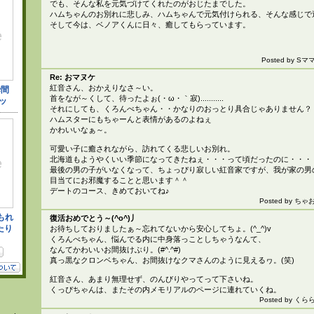
でも、そんな私を元気づけてくれたのがおじたまでした。
ハムちゃんのお別れに悲しみ、ハムちゃんで元気付けられる、そんな感じで
そして今は、ベノアくんに日々、癒してもらっています。
Posted by Sママ 
Re: おマヌケ
紅音さん、おかえりなさ～い。
首をなが～くして、待ったよぉ(・ω・｀寂)...........
それにしても、くろんべちゃん・・かなりのおっとり具合じゃありません？
ハムスターにもちゃーんと表情があるのよねぇ
かわいいなぁ～。
可愛い子に癒されながら、訪れてくる悲しいお別れ。
北海道もようやくいい季節になってきたねぇ・・・って頃だったのに・・・
最後の男の子がいなくなって、ちょっぴり寂しい紅音家ですが、我が家の男
目当てにお邪魔することと思います＾＾
デートのコース、きめておいてね♪
Posted by ちゃお 
復活おめでとう～(^o^)丿
お待ちしておりましたぁ～忘れてないから安心してちょ。(^_^)v
くろんべちゃん、悩んでる内に中身落っことしちゃうなんて、
なんてかわいいお間抜けぶり。(#^.^#)
真っ黒なクロンベちゃん、お間抜けなクマさんのように見えるヮ。(笑)
紅音さん、あまり無理せず、のんびりやってって下さいね。
くっぴちゃんは、またその内メモリアルのページに連れていくね。
Posted by くらら 