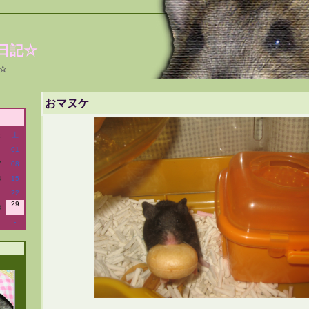
日記☆
☆
おマヌケ
金
土
01
7
08
4
15
1
22
29
8
-